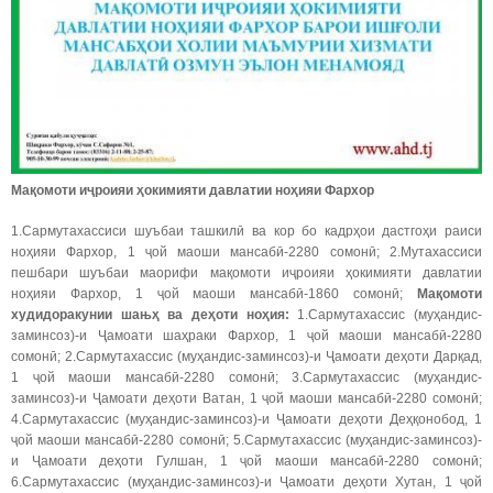
Мақомоти иҷроияи ҳокимияти давлатии ноҳияи Фархор
1.Сармутахассиси шуъбаи ташкилӣ ва кор бо кадрҳои дастгоҳи раиси
ноҳияи Фархор, 1 ҷой маоши мансабӣ-2280 сомонӣ; 2.Мутахассиси
пешбари шуъбаи маорифи мақомоти иҷроияи ҳокимияти давлатии
ноҳияи Фархор, 1 ҷой маоши мансабӣ-1860 сомонӣ;
Мақомоти
худидоракунии
шањҳ ва деҳоти ноҳия:
1.Сармутахассис (муҳандис-
заминсоз)-и Ҷамоати шаҳраки Фархор, 1 ҷой маоши мансабӣ-2280
сомонӣ; 2.Сармутахассис (муҳандис-заминсоз)-и Ҷамоати деҳоти Дарқад,
1 ҷой маоши мансабӣ-2280 сомонӣ; 3.Сармутахассис (муҳандис-
заминсоз)-и Ҷамоати деҳоти Ватан, 1 ҷой маоши мансабӣ-2280 сомонӣ;
4.Сармутахассис (муҳандис-заминсоз)-и Ҷамоати деҳоти Деҳқонобод, 1
ҷой маоши мансабӣ-2280 сомонӣ; 5.Сармутахассис (муҳандис-заминсоз)-
и Ҷамоати деҳоти Гулшан, 1 ҷой маоши мансабӣ-2280 сомонӣ;
6.Сармутахассис (муҳандис-заминсоз)-и Ҷамоати деҳоти Хутан, 1 ҷой