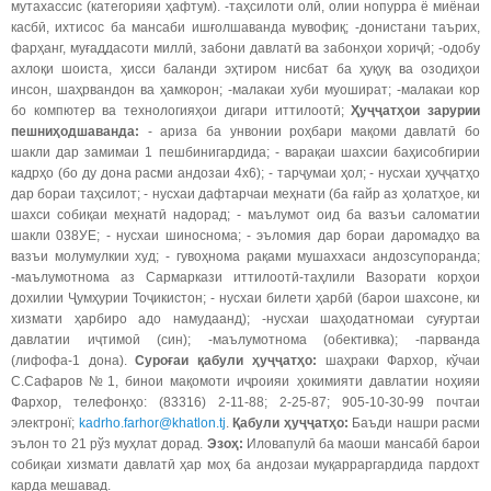
мутахассис (категорияи ҳафтум). -таҳсилоти олӣ, олии нопурра ё миёнаи
касбӣ, ихтисос ба мансаби ишғолшаванда мувофиқ; -донистани таърих,
фарҳанг, муғаддасоти миллӣ, забони давлатӣ ва забонҳои хориҷӣ; -одобу
ахлоқи шоиста, ҳисси баланди эҳтиром нисбат ба ҳуқуқ ва озодиҳои
инсон, шаҳрвандон ва ҳамкорон; -малакаи хуби муошират; -малакаи кор
бо компютер ва технологияҳои дигари иттилоотӣ;
Ҳуҷҷатҳои зарурии
пешниҳодшаванда:
- ариза ба унвонии роҳбари мақоми давлатӣ бо
шакли дар замимаи 1 пешбинигардида; - варақаи шахсии баҳисобгирии
кадрҳо (бо ду дона расми андозаи 4х6); - тарҷумаи ҳол; - нусхаи ҳуҷҷатҳо
дар бораи таҳсилот; - нусхаи дафтарчаи меҳнати (ба ғайр аз ҳолатҳое, ки
шахси собиқаи меҳнатӣ надорад; - маълумот оид ба вазъи саломатии
шакли 038УЕ; - нусхаи шиноснома; - эъломия дар бораи даромадҳо ва
вазъи молумулкии худ; - гувоҳнома рақами мушаххаси андозсупоранда;
-маълумотнома аз Сармаркази иттилоотӣ-таҳлили Вазорати корҳои
дохилии Ҷумҳурии Тоҷикистон; - нусхаи билети ҳарбӣ (барои шахсоне, ки
хизмати ҳарбиро адо намудаанд); -нусхаи шаҳодатномаи суғуртаи
давлатии иҷтимоӣ (син); -маълумотнома (обективка); -парванда
(лифофа-1 дона).
Суроғаи қабули ҳуҷҷатҳо:
шаҳраки Фархор, кўчаи
С.Сафаров №1, бинои мақомоти иҷроияи ҳокимияти давлатии ноҳияи
Фархор, телефонҳо: (83316) 2-11-88; 2-25-87; 905-10-30-99 почтаи
электронї;
kadrho.farhor@khatlon.tj
.
Қабули ҳуҷҷатҳо:
Баъди нашри расми
эълон то 21 рўз муҳлат дорад.
Эзоҳ
:
Иловапулӣ ба маоши мансабӣ барои
собиқаи хизмати давлатӣ ҳар моҳ ба андозаи муқарраргардида пардохт
карда мешавад.