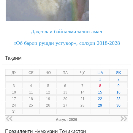
Даҳсолаи байналмилалии амал
«Об барои рушди устувор»,
солҳои 2018-2028
Тақвим
ДУ
СЕ
ЧО
ПА
ҶУ
ША
ЯК
1
2
3
4
5
6
7
8
9
10
11
12
13
14
15
16
17
18
19
20
21
22
23
24
25
26
27
28
29
30
31
Август 2026
Президенти Ҷумҳурии Тоҷикистон