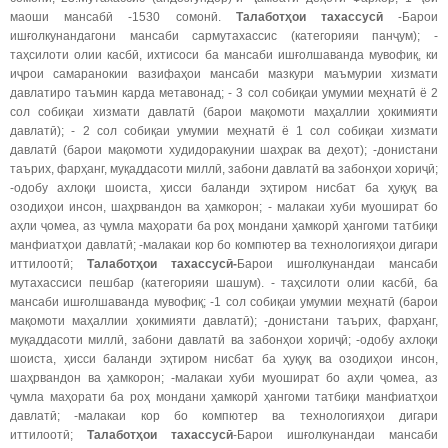
маоши мансабӣ -1530 сомонӣ.
Талаботҳои тахассусӣ
-Барои
ишғолкунандагони мансаби сармутахассис (категорияи панҷум); -
таҳсилоти олии касбӣ, ихтисоси ба мансаби ишғолшаванда мувофиқ, ки
иҷрои самаранокии вазифаҳои мансаби мазкури маъмурии хизмати
давлатиро таъмин карда метавонад; - 3 сол собиқаи умумии меҳнатӣ ё 2
сол собиқаи хизмати давлатӣ (барои мақомоти маҳаллии ҳокимияти
давлатӣ); - 2 сол собиқаи умумии меҳнатӣ ё 1 сол собиқаи хизмати
давлатӣ (барои мақомоти худидоракунии шаҳрак ва деҳот); -донистани
таърих, фарҳанг, муқаддасоти миллӣ, забони давлатӣ ва забонҳои хориҷӣ;
-одобу ахлоқи шоиста, ҳисси баланди эҳтиром нисбат ба ҳуқуқ ва
озодиҳои инсон, шаҳрвандон ва ҳамкорон; - малакаи хуби муошират бо
аҳли ҷомеа, аз ҷумла маҳорати ба роҳ мондани ҳамкорӣ ҳангоми татбиқи
манфиатҳои давлатӣ; -малакаи кор бо компютер ва технологияҳои дигари
иттилоотӣ;
Талаботҳои тахассусӣ-
Барои ишғолкунандаи мансаби
мутахассиси пешбар (категорияи шашум). - таҳсилоти олии касбӣ, ба
мансаби ишғолшаванда мувофиқ; -1 сол собиқаи умумии меҳнатӣ (барои
мақомоти маҳаллии ҳокимияти давлатӣ); -донистани таърих, фарҳанг,
муқаддасоти миллӣ, забони давлатӣ ва забонҳои хориҷӣ; -одобу ахлоқи
шоиста, ҳисси баланди эҳтиром нисбат ба ҳуқуқ ва озодиҳои инсон,
шаҳрвандон ва ҳамкорон; -малакаи хуби муошират бо аҳли ҷомеа, аз
ҷумла маҳорати ба роҳ мондани ҳамкорӣ ҳангоми татбиқи манфиатҳои
давлатӣ; -малакаи кор бо компютер ва технологияҳои дигари
иттилоотӣ;
Талаботҳои тахассусӣ
-Барои ишғолкунандаи мансаби