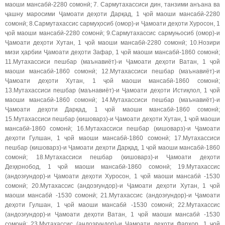
маоши мансабӣ-2280 сомонӣ; 7. Сармутахассиси дин, танзими анъана ва
ҷашну маросими Ҷамоати деҳоти Дарқад, 1 ҷой маоши мансабӣ-2280
сомонӣ; 8.Сармутахассис сармуҳосиб (омор)-и Ҷамоати деҳоти Хуросон, 1
ҷой маоши мансабӣ-2280 сомонӣ; 9.Сармутахассис сармуњосиб (омор)-и
Ҷамоати деҳоти Хутан, 1 ҷой маоши мансабӣ-2280 сомонӣ; 10.Нозири
мизи ҳарбии Ҷамоати деҳоти Зафар, 1 ҷой маоши мансабӣ-1860 сомонӣ;
11.Мутахассиси пешбар (маънавиёт)-и Ҷамоати деҳоти Ватан, 1 ҷой
маоши мансабӣ-1860 сомонӣ; 12.Мутахассиси пешбар (маънавиёт)-и
Ҷамоати деҳоти Хутан, 1 ҷой маоши мансабӣ-1860 сомонӣ;
13.Мутахассиси пешбар (маънавиёт)-и Ҷамоати деҳоти Истиқлол, 1 ҷой
маоши мансабӣ-1860 сомонӣ; 14.Мутахассиси пешбар (маънавиёт)-и
Ҷамоати деҳоти Дарқад, 1 ҷой маоши мансабӣ-1860 сомонӣ;
15.Мутахассиси пешбар (кишоварз)-и Ҷамоати деҳоти Хутан, 1 ҷой маоши
мансабӣ-1860 сомонӣ; 16.Мутахассиси пешбар (кишоварз)-и Ҷамоати
деҳоти Гулшан, 1 ҷой маоши мансабӣ-1860 сомонӣ; 17.Мутахассиси
пешбар (кишоварз)-и Ҷамоати деҳоти Дарқад, 1 ҷой маоши мансабӣ-1860
сомонӣ; 18.Мутахассиси пешбар (кишоварз)-и Ҷамоати деҳоти
Деҳқонобод, 1 ҷой маоши мансабӣ-1860 сомонӣ; 19.Мутахассис
(андозғундор)-и Ҷамоати деҳоти Хуросон, 1 ҷой маоши мансабӣ -1530
сомонӣ; 20.Мутахассис (андозғундор)-и Ҷамоати деҳоти Хутан, 1 ҷой
маоши мансабӣ -1530 сомонӣ; 21.Мутахассис (андозғундор)-и Ҷамоати
деҳоти Гулшан, 1 ҷой маоши мансабӣ -1530 сомонӣ; 22.Мутахассис
(андозғундор)-и Ҷамоати деҳоти Ватан, 1 ҷой маоши мансабӣ -1530
сомонӣ; 23.Мутахассис (андозғундор)-и Ҷамоати деҳоти Фархор, 1 ҷой