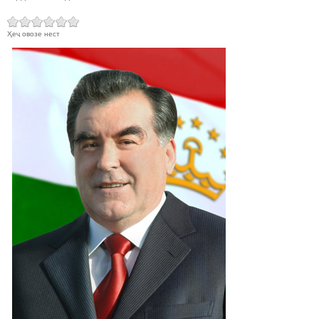
Ҳеҷ овозе нест