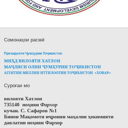
Сомонаҳои расмӣ
Президенти Ҷумҳурии Тоҷикистон
МИҲД ВИЛОЯТИ ХАТЛОН
МАҶЛИСИ ОЛИИ ҶУМҲУРИИ ТОҶИКИСТОН
АГЕНТИИ МИЛЛИИ ИТТИЛООТИИ ТОҶИКИСТОН «ХОВАР»
Суроғаи мо
вилояти Хатлон
735140 ноҳияи
Фархор
кучаи. С. Сафаров №1
Бинои Мақомоти иҷроияи маҳалии ҳокимияти
давлатии ноҳияи Фархор