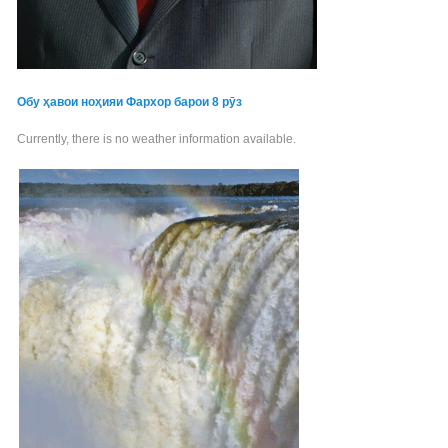
Обу ҳавои ноҳияи Фархор барои 8 рӯз
Currently, there is no weather information available.