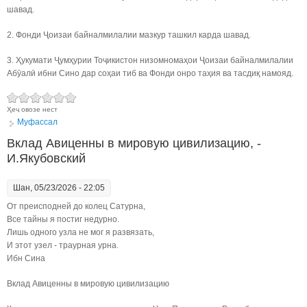
шавад.
2. Фонди Ҷоизаи байналмилалии мазкур ташкил карда шавад.
3. Ҳукумати Ҷумҳурии Тоҷикистон низомномаҳои Ҷоизаи байналмилалии
Абӯалӣ ибни Сино дар соҳаи тиб ва Фонди онро таҳия ва тасдиқ намояд.
Ҳеҷ овозе нест
Муфассал
Вклад Авиценны в мировую цивилизацию, -
И.Якубовский
Шан, 05/23/2026 - 22:05
От преисподней до колец Сатурна,
Все тайны я постиг недурно.
Лишь одного узла не мог я развязать,
И этот узел - траурная урна.
Ибн Сина
Вклад Авиценны в мировую цивилизацию