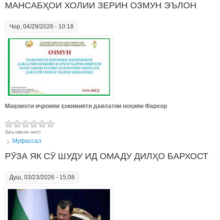
МАНСАБҲОИ ХОЛИИ ЗЕРИН ОЗМУН ЭЪЛОН
Чор, 04/29/2026 - 10:18
Мақомоти иҷроияи ҳокимияти давлатии ноҳияи Фархор
Ҳеҷ овозе нест
Муфассал
РӮЗА ЯК СӮ ШУДУ ИД ОМАДУ ДИЛҲО БАРХОСТ
Душ, 03/23/2026 - 15:08