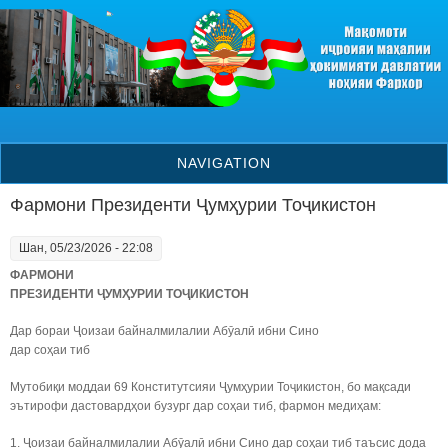
Skip to main content
NAVIGATION
Фармони Президенти Ҷумҳурии Тоҷикистон
Шан, 05/23/2026 - 22:08
ФАРМОНИ
ПРЕЗИДЕНТИ ҶУМҲУРИИ ТОҶИКИСТОН
Дар бораи Ҷоизаи байналмилалии Абӯалӣ ибни Сино
дар соҳаи тиб
Мутобиқи моддаи 69 Конститутсияи Ҷумҳурии Тоҷикистон, бо мақсади
эътирофи дастовардҳои бузург дар соҳаи тиб, фармон медиҳам:
1. Ҷоизаи байналмилалии Абӯалӣ ибни Сино дар соҳаи тиб таъсис дода