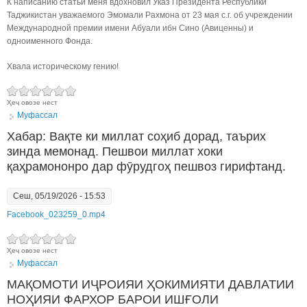
К написанию статьи меня вдохновил Указ Президента Республики
Таджикистан уважаемого Эмомали Рахмона от 23 мая с.г. об учреждении
Международной премии имени Абуали ибн Сино (Авиценны) и
одноименного Фонда.
Хвала историческому гению!
Ҳеҷ овозе нест
Муфассал
Хабар: Вақте ки миллат соҳиб дорад, таърих
зинда мемонад. Пешвои миллат хоки
қаҳрамононро дар фӯрудгоҳ пешвоз гирифтанд.
Сеш, 05/19/2026 - 15:53
Facebook_023259_0.mp4
Ҳеҷ овозе нест
Муфассал
МАҚОМОТИ ИҶРОИЯИ ҲОКИМИЯТИ ДАВЛАТИИ
НОҲИЯИ ФАРХОР БАРОИ ИШҒОЛИ