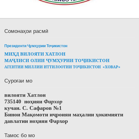
Сомонаҳои расмӣ
Президенти Ҷумҳурии Тоҷикистон
МИҲД ВИЛОЯТИ ХАТЛОН
МАҶЛИСИ ОЛИИ ҶУМҲУРИИ ТОҶИКИСТОН
АГЕНТИИ МИЛЛИИ ИТТИЛООТИИ ТОҶИКИСТОН «ХОВАР»
Суроғаи мо
вилояти Хатлон
735140 ноҳияи
Фархор
кучаи. С. Сафаров №1
Бинои Мақомоти иҷроияи маҳалии ҳокимияти
давлатии ноҳияи Фархор
Тамос бо мо