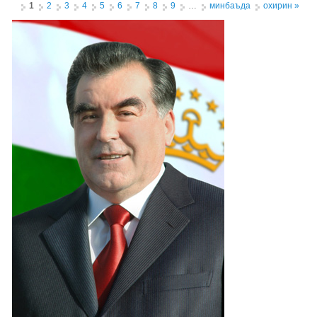
Pages
1
2
3
4
5
6
7
8
9
…
минбаъда
охирин »