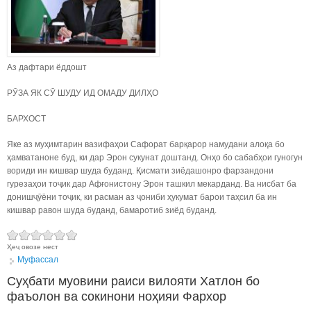
Аз дафтари ёддошт
РӮЗА ЯК СӮ ШУДУ ИД ОМАДУ ДИЛҲО
БАРХОСТ
Яке аз муҳимтарин вазифаҳои Сафорат барқарор намудани алоқа бо
ҳамватаноне буд, ки дар Эрон сукунат доштанд. Онҳо бо сабабҳои гуногун
вориди ин кишвар шуда буданд. Қисмати зиёдашонро фарзандони
гурезаҳои тоҷик дар Афғонистону Эрон ташкил мекарданд. Ва нисбат ба
донишҷӯёни тоҷик, ки расман аз ҷониби ҳукумат барои таҳсил ба ин
кишвар равон шуда буданд, бамаротиб зиёд буданд.
Ҳеҷ овозе нест
Муфассал
Суҳбати муовини раиси вилояти Хатлон бо
фаъолон ва сокинони ноҳияи Фархор