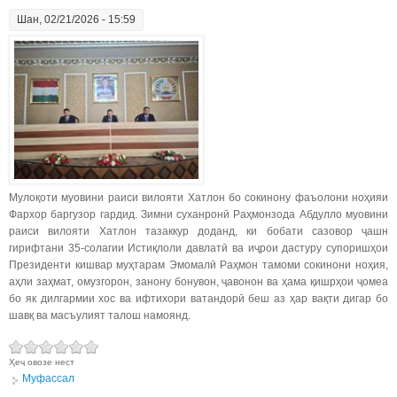
Шан, 02/21/2026 - 15:59
Мулоқоти муовини раиси вилояти Хатлон бо сокинону фаъолони ноҳияи
Фархор баргузор гардид. Зимни суханронӣ Раҳмонзода Абдулло муовини
раиси вилояти Хатлон тазаккур доданд, ки бобати сазовор ҷашн
гирифтани 35-солагии Истиқлоли давлатӣ ва иҷрои дастуру супоришҳои
Президенти кишвар муҳтарам Эмомалӣ Раҳмон тамоми сокинони ноҳия,
аҳли заҳмат, омузгорон, занону бонувон, ҷавонон ва ҳама қишрҳои ҷомеа
бо як дилгармии хос ва ифтихори ватандорӣ беш аз ҳар вақти дигар бо
шавқ ва масъулият талош намоянд.
Ҳеҷ овозе нест
Муфассал