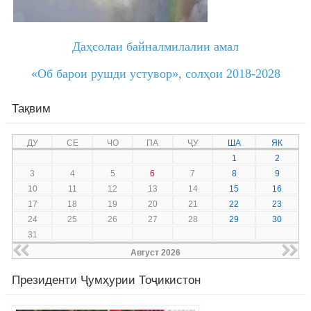
Даҳсолаи байналмилалии амал
«Об барои рушди устувор»,
солҳои 2018-2028
Тақвим
ДУ
СЕ
ЧО
ПА
ҶУ
ША
ЯК
1
2
3
4
5
6
7
8
9
10
11
12
13
14
15
16
17
18
19
20
21
22
23
24
25
26
27
28
29
30
31
Август 2026
Президенти Ҷумҳурии Тоҷикистон